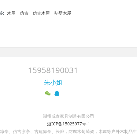
签:
木屋
仿古
仿古木屋
别墅木屋
15958190031
朱小姐
湖州成泰家具制造有限公司
浙ICP备15025977号-1
凉亭、仿古凉亭、古建凉亭、长廊，防腐木葡萄架，木屋等户外木制品生