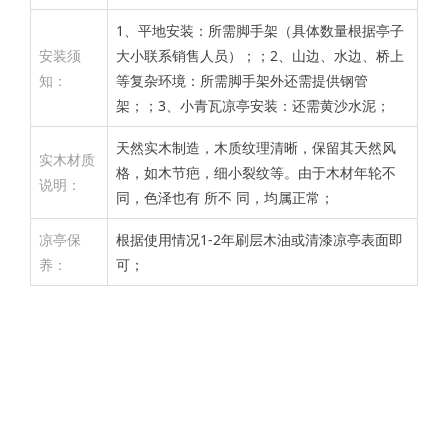
1、平地安装：所需脚手架（具体数量根据亭子
安装须
大小联系销售人员）；；2、山边、水边、桥上
知：
等复杂环境：所需脚手架外还需提供钢管
架；；3、小青瓦凉亭安装：还需黄沙水泥；
天然实木制造，木质纹理清晰，保留其天然风
实木材质
格，如木节疤，细小裂纹等。由于木材年轮不
说明：
同，色泽也有 所不 同，均属正常；
凉亭保
根据使用情况1-2年刷层木油或清漆凉亭表面即
养：
可；