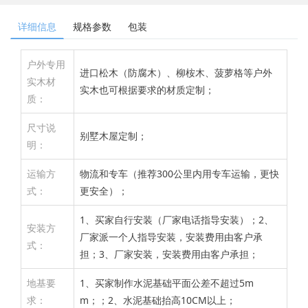
详细信息
规格参数
包装
户外专用
进口松木（防腐木）、柳桉木、菠萝格等户外
实木材
实木也可根据要求的材质定制；
质：
尺寸说
别墅木屋定制；
明：
运输方
物流和专车（推荐300公里内用专车运输，更快
式：
更安全）；
1、买家自行安装（厂家电话指导安装）；2、
安装方
厂家派一个人指导安装，安装费用由客户承
式：
担；3、厂家安装，安装费用由客户承担；
地基要
1、买家制作水泥基础平面公差不超过5m
求：
m；；2、水泥基础抬高10CM以上；